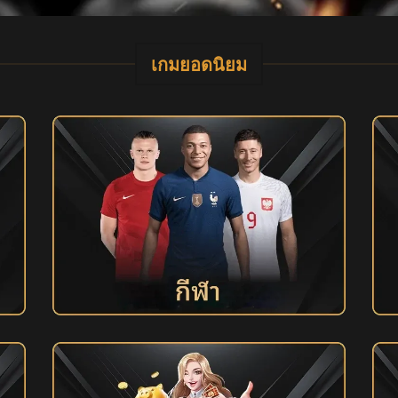
เกมยอดนิยม