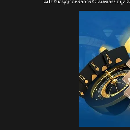
ไม่ได้รับอนุญาตหรือการรั่วไหลของข้อมูลให้