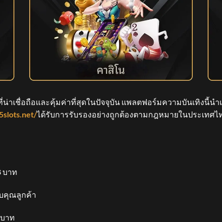
่าเชื่อถือและคุ้มค่าที่สุดในปัจจุบัน แพลตฟอร์มความบันเทิงนี้น
5slots.net/
ได้รับการรับรองอย่างถูกต้องตามกฎหมายในประเทศไทย
8 บาท
อบคุณลูกค้า
9 บาท