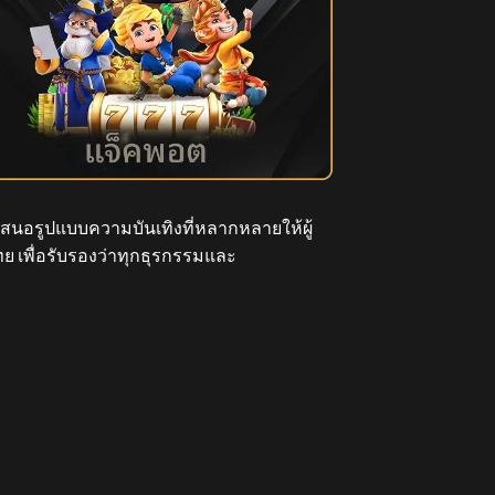
ำเสนอรูปแบบความบันเทิงที่หลากหลายให้ผู้
 เพื่อรับรองว่าทุกธุรกรรมและ