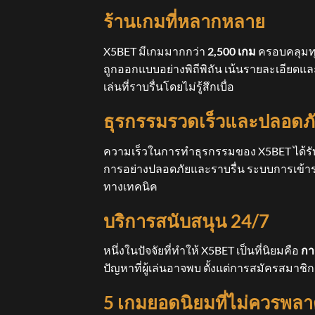
ร้านเกมที่หลากหลาย
X5BET มีเกมมากกว่า
2,500 เกม
ครอบคลุมทุก
ถูกออกแบบอย่างพิถีพิถัน เน้นรายละเอียดแ
เล่นที่ราบรื่นโดยไม่รู้สึกเบื่อ
ธุรกรรมรวดเร็วและปลอดภ
ความเร็วในการทำธุรกรรมของ X5BET ได้ร
การอย่างปลอดภัยและราบรื่น ระบบการเข้ารห
ทางเทคนิค
บริการสนับสนุน 24/7
หนึ่งในปัจจัยที่ทำให้ X5BET เป็นที่นิยมคือ
กา
ปัญหาที่ผู้เล่นอาจพบ ตั้งแต่การสมัครสมา
5 เกมยอดนิยมที่ไม่ควรพ