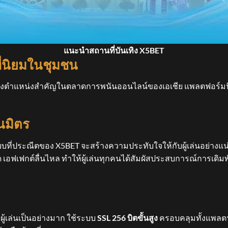
แนะนำสถานที่บันเทิง X5BET
ที่นิยมในชุมชน
งตำแหน่งสำคัญในตลาดการพนันออนไลน์ของเอเชีย แพลตฟอร์มนี
นมิตร
บบที่ประณีตของ X5BET จะสร้างความประทับใจให้กับผู้เล่นอย่างแน่
เอฟเฟกต์ลื่นไหล ทำให้ผู้เล่นทุกคนได้สัมผัสประสบการณ์การเดิมพั
้เล่นเป็นอย่างมาก ใช้ระบบ
SSL 256 บิตขั้นสูง
ครอบคลุมทั้งแพลตฟ