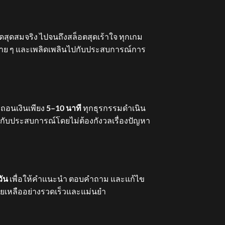
ดสุดสมจริง ไปจนถึงสล็อตสุดเร้าใจ ทุกเกม
ง่าย ๆ และเพลิดเพลินไปกับประสบการณ์การ
ถอนเงินเพียง
5–10 นาที
ทุกธุรกรรมดำเนิน
นกับประสบการณ์โดยไม่ต้องกังวลเรื่องปัญหา
วัน
เพื่อให้คำแนะนำ ตอบคำถาม และแก้ไข
วยเหลืออย่างรวดเร็วและแม่นยำ