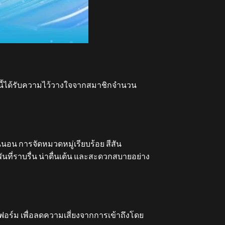
้ได้รับความไว้วางใจจากสมาชิกจำนวน
นอน การจัดหมวดหมู่เรียบร้อย สีสัน
นที่ราบรื่น น่าตื่นเต้น และสะดวกสบายอย่าง
อร์ม เพื่อลดความเสี่ยงจากการเข้าถึงโดย